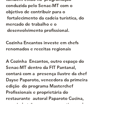
conduzida pelo Senac-MT com o
objetivo de contribuir para o
fortalecimento da cadeia turística, do
mercado de trabalho e o
desenvolvimento profissional.
Cozinha Encantos investe em chefs
renomados e receitas regionais
A Cozinha Encantos, outro espaço do
Senac-MT dentro da FIT Pantanal,
contará com a presença ilustre da chef
Dayse Paparoto, vencedora da primeira
edição do programa Masterchef
Profissionais e proprietária do
restaurante autoral Paparoto Cucina,
premiado três vezes consecutivas pelo
Guia Michelin, em 2024, 2025 e 2026.
A chef produzirá a releitura de uma
receita da cozinha clássica, com
elementos do bioma Cerrado.