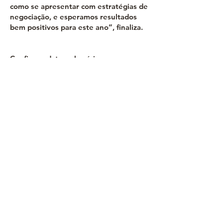
como se apresentar com estratégias de
negociação, e esperamos resultados
bem positivos para este ano”, finaliza.
Confira as datas e horários
A Rodada de Negócios Nacional será
realizada no dia 29 de maio, das 14h às
17h, no Auditório dos Pássaros e
contará com 30 fornecedores
(operadoras e receptivos) que
comercializam os destinos turísticos de
Mato Grosso e 12 compradores.
Já a Rodada de Negócios Internacional
será no formato on-line, no dia 31 de
maio, das 9h às 12h, também no
Auditório dos Pássaros e contará com a
participação de 12 fornecedores
(operadoras e receptivos) que
comercializam os destinos turísticos de