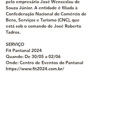
pelo empresário José Wenceslau de
Souza Júnior. A entidade é filiada à
Confederação Nacional do Comércio de
Bens, Serviços e Turismo (CNC), que
está sob o comando de José Roberto
Tadros.
SERVIÇO
Fit Pantanal 2024
Quando: De 30/05 a 02/06
Onde: Centro de Eventos do Pantanal
https://www.fit2024.com.br/
Cronograma de atrações do Sesc-MT
Apresentações Culturais
30/05 – Associação Cultural Flor
Ribeirinha
31/05 – Associação do Grupo de Siriri
Flor de Atalaia
01/06 – Associação Cultural Flor do
Campo
02/06 – Associação de Siriri Rural Flor