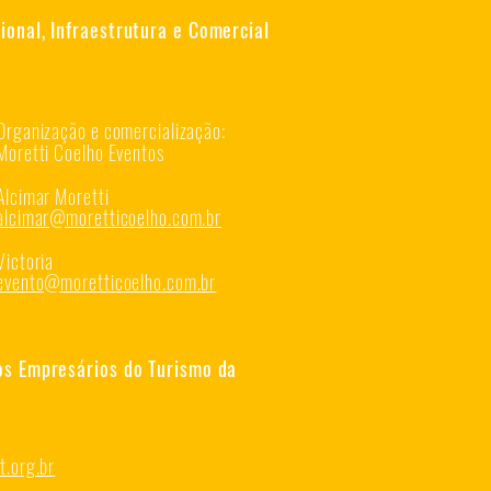
onal, Infraestrutura e Comercial
Organização e comercialização:
Moretti Coelho Eventos
Alcimar Moretti
alcimar@moretticoelho.com.br
Victoria
evento@moretticoelho.com.br
os Empresários do Turismo da
.org.br