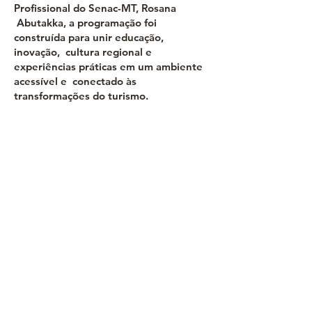
Profissional do Senac-MT, Rosana
Abutakka, a programação foi
construída para unir educação,
inovação, cultura regional e
experiências práticas em um ambiente
acessível e conectado às
transformações do turismo.
“Pensamos em uma programação
diversa, contemporânea e altamente
experiencial. A proposta é que o
visitante não apenas assista aos
conteúdos, mas vivencie o turismo, a
gastronomia, a tecnologia e a inovação
de forma prática, sensorial e
inspiradora. É uma programação que
dialoga tanto com profissionais do
setor quanto com estudantes,
empreendedores e o público em
geral”, afirma Rosana.