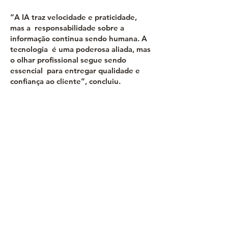
“A IA traz velocidade e praticidade,
mas a responsabilidade sobre a
informação continua sendo humana. A
tecnologia é uma poderosa aliada, mas
o olhar profissional segue sendo
essencial para entregar qualidade e
confiança ao cliente”, concluiu.
A FIT Pantanal 2026 é uma realização
do Sistema Federação do Comércio de
Bens, Serviços e Turismo de Mato
Grosso (Fecomércio-MT), por meio do
Conselho Empresarial de Turismo e
Hospitalidade (Cetur) da Fecomércio-
MT, e Governo do Estado de Mato
Grosso, por meio da Secretaria de
Estado de Desenvolvimento Econômico
(Sedec-MT).
Tem parceria da Secretaria de Estado