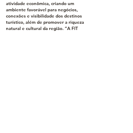
atividade econômica, criando um
ambiente favorável para negócios,
conexões e visibilidade dos destinos
turístico, além de promover a riqueza
natural e cultural da região. “A FIT
busca fomentar o setor turístico, atrair
visitantes, impulsionar o turismo como
negócio e gerar renda e empregos para
a população. É uma vitrine da
identidade e da cultura do estado. Com
o avanço tecnológico, a feira oferece
uma plataforma para os municípios
apresentarem suas belezas naturais e
potenciais turísticos”, disse ele,
reforçando que o evento ajudará a
impulsionar o setor através das rodadas
de negócios estadual, nacional e
Internacional com oportunidades para
empresas do setor de turismo, eventos,
agronegócio e outros.