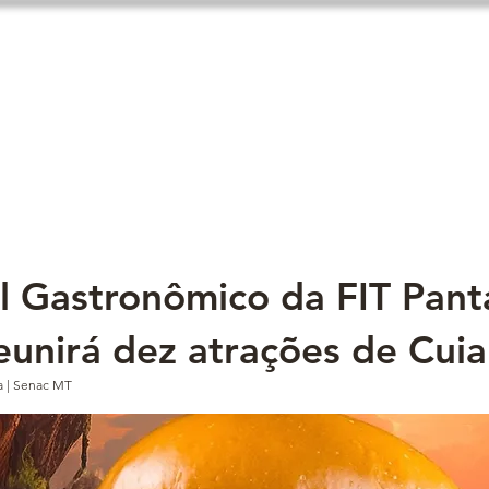
Expo fit
Notícias
Hospedagem
al Gastronômico da FIT Pant
eunirá dez atrações de Cui
a | Senac MT