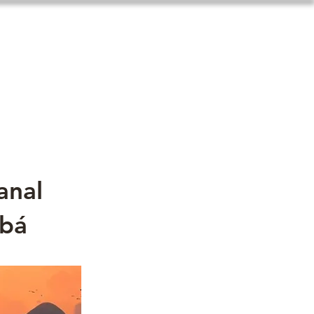
Contatos
anal
abá