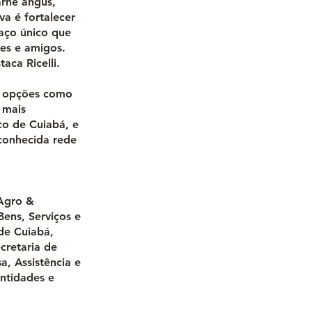
rne angus,
va é fortalecer
aço único que
res e amigos.
ca Ricelli.
e, opções como
 mais
co de Cuiabá, e
econhecida rede
 Agro &
ens, Serviços e
de Cuiabá,
cretaria de
a, Assistência e
entidades e