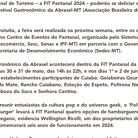
onal de Turismo – a FIT Pantanal 2024 – poderão se deliciar
estival Gastronômico da Abrasel-MT (Associação Brasileira d
atuita, a feira será realizada na próxima semana, entre os 
 no Centro de Eventos do Pantanal, organizada pelo Siste
ecomércio, Sesc, Senac e IPF-MT) em parceria com o Gove
cretaria de Desenvolvimento Econômico (Sedec-MT).
tronômico da Abrasel acontecerá dentro da FIT Pantanal da
as 30 e 31 de maio, das 14h às 22h, e nos dias 1º e 2 de ju
 estabelecimentos participantes de Cuiabá: Goiabeiras Gou
do Mate, Rancho Cuiabano, Estação do Espeto, Poltrona N
boza do Suco e Senhora Cantina.
eunir entusiastas da cultura pop e do universo geek, o ‘Pol
urger’ levará à FIT Pantanal quatro opções de hambúrguere
egano, evidencia Wellington Ricelli, um dos proprietários 
comemorará seis anos de funcionamento em 2024.