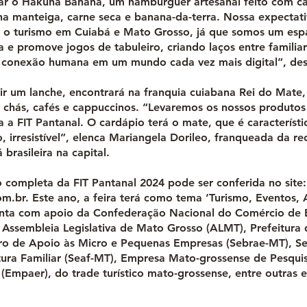
r o Hakuna Banana, um hambúrguer artesanal feito com ca
na manteiga, carne seca e banana-da-terra. Nossa expectati
o turismo em Cuiabá e Mato Grosso, já que somos um esp
a e promove jogos de tabuleiro, criando laços entre familia
onexão humana em um mundo cada vez mais digital”, desta
ir um lanche, encontrará na franquia cuiabana Rei do Mat
, chás, cafés e cappuccinos. “Levaremos os nossos produtos
 a FIT Pantanal. O cardápio terá o mate, que é característi
, irresistível”, elenca Mariangela Dorileo, franqueada da r
 brasileira na capital.
completa da FIT Pantanal 2024 pode ser conferida no site:
om.br
. Este ano, a feira terá como tema ‘Turismo, Eventos,
nta com apoio da Confederação Nacional do Comércio de B
 Assembleia Legislativa de Mato Grosso (ALMT), Prefeitura 
eiro de Apoio às Micro e Pequenas Empresas (Sebrae-MT), Se
tura Familiar (Seaf-MT), Empresa Mato-grossense de Pesquis
(Empaer), do trade turístico mato-grossense, entre outras 