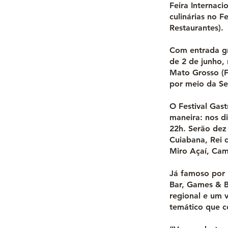
Feira Internaci
culinárias no F
Restaurantes).
Com entrada gr
de 2 de junho,
Mato Grosso (F
por meio da Se
O Festival Gas
maneira: nos di
22h. Serão dez
Cuiabana, Rei 
Miro Açaí, Cam
Já famoso por r
Bar, Games & B
regional e um v
temático que 