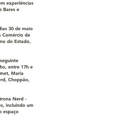
 em experiências
e Bares e
dias 30 de maio
ma Comércio de
rno do Estado,
 seguinte
nho, entre 17h e
rmet, Maria
erd, Choppão,
trona Nerd -
s, incluindo um
do espaço