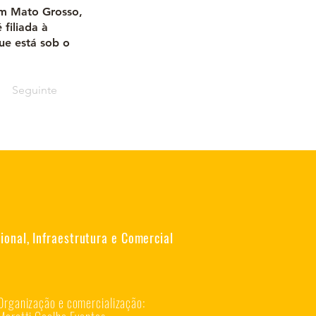
em Mato Grosso,
filiada à
ue está sob o
Seguinte
onal, Infraestrutura e Comercial
Organização e comercialização: