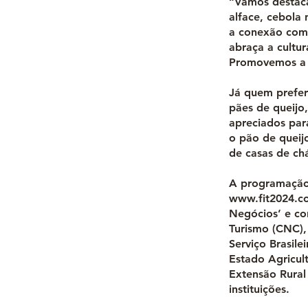
“Vamos destaca
alface, cebola 
a conexão com 
abraça a cultur
Promovemos a c
Já quem prefer
pães de queijo
apreciados para
o pão de queijo
de casas de chá
A programação 
www.fit2024.c
Negócios’ e co
Turismo (CNC),
Serviço Brasil
Estado Agricul
Extensão Rural 
instituições.