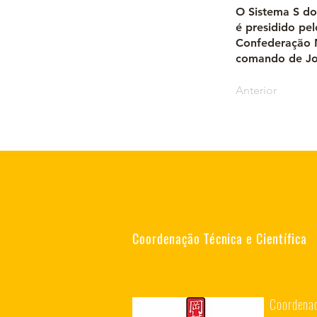
O Sistema S do
é presidido pe
Confederação N
comando de Jo
Anterior
Coordenação Técnica e Científica
Coordenad