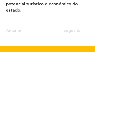
potencial turístico e econômico do
estado.
Anterior
Seguinte
ORGANIZAÇÃO E CONTATOS
Coordenação Técnica e Científica
Coordenador Geral:
Jaime Okamura
jaimeokamura2011@g
mail.com
Assessoria de Imprensa
imprensa@fecomerciomt.org.br
Coordenação Operacional, Infraestrutura
e Comercial