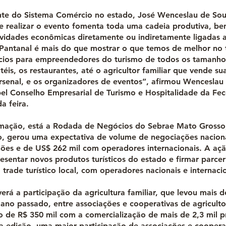
nte do Sistema Comércio no estado, José Wenceslau de Souz
de realizar o evento fomenta toda uma cadeia produtiva, be
ividades econômicas diretamente ou indiretamente ligadas a
T Pantanal é mais do que mostrar o que temos de melhor no 
ios para empreendedores do turismo de todos os tamanho
téis, os restaurantes, até o agricultor familiar que vende su
Arsenal, e os organizadores de eventos”, afirmou Wenceslau 
el Conselho Empresarial de Turismo e Hospitalidade da Fe
a feira.
amação, está a Rodada de Negócios do Sebrae Mato Grosso
, gerou uma expectativa de volume de negociações nacion
hões e de US$ 262 mil com operadores internacionais. A aç
esentar novos produtos turísticos do estado e firmar parcer
trade turístico local, com operadores nacionais e internacio
rá a participação da agricultura familiar, que levou mais d
 ano passado, entre associações e cooperativas de agricult
 de R$ 350 mil com a comercialização de mais de 2,3 mil p
ta edição, uma maior participação de associações e coopera