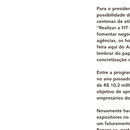
Para o preside
possibilidade 
centenas de at
“Realizar a FI
fomentar negóc
agências, os ho
feira aqui do 
lembrar do pap
concretização d
Entre a progr
no ano passado
de R$ 10,2 mil
objetivo de apr
empresários do 
Novamente have
expositores no
um faturamento
Espera-se, nes