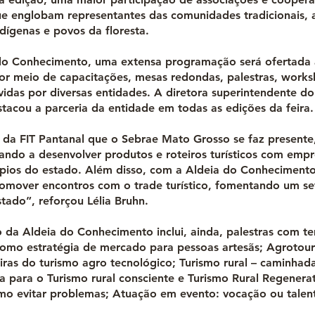
que englobam representantes das comunidades tradicionais, 
dígenas e povos da floresta.
o Conhecimento, uma extensa programação será ofertada a
por meio de capacitações, mesas redondas, palestras, works
vidas por diversas entidades. A diretora superintendente d
stacou a parceria da entidade em todas as edições da feira.
o da FIT Pantanal que o Sebrae Mato Grosso se faz presente
dando a desenvolver produtos e roteiros turísticos com emp
ípios do estado. Além disso, com a Aldeia do Conhecimento
romover encontros com o trade turístico, fomentando um se
tado”, reforçou Lélia Bruhn.
da Aldeia do Conhecimento inclui, ainda, palestras com t
como estratégia de mercado para pessoas artesãs; Agrotour
iras do turismo agro tecnológico; Turismo rural – caminhad
a para o Turismo rural consciente e Turismo Rural Regenera
mo evitar problemas; Atuação em evento: vocação ou talent