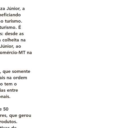
a Júnior, a
neficiando
o turismo.
turismo. É
s: desde as
a colheita na
Júnior, ao
comércio-MT na
, que somente
ais na ordem
ão tem o
ias entre
nais.
e 50
ores, que gerou
rodutos.
tivas de