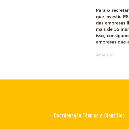
Para o secretá
que investiu R$
das empresas l
mais de 35 mun
isso, consigamo
empresas que a
Anterior
Coordenação Técnica e Científica