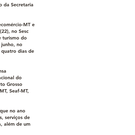
 da Secretaria
Fecomércio-MT e
(22), no Sesc
e turismo do
 junho, no
 quatro dias de
nsa
cional do
ato Grosso
-MT, Seaf-MT,
 que no ano
, serviços de
ca, além de um