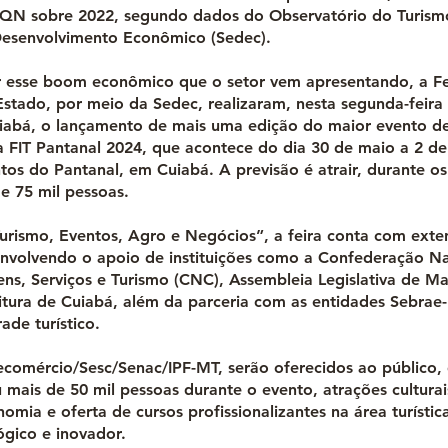
QN sobre 2022, segundo dados do Observatório do Turismo
esenvolvimento Econômico (Sedec).
r esse boom econômico que o setor vem apresentando, a 
stado, por meio da Sedec, realizaram, nesta segunda-feira 
iabá, o lançamento de mais uma edição do maior evento d
a FIT Pantanal 2024, que acontece do dia 30 de maio a 2 de
tos do Pantanal, em Cuiabá. A previsão é atrair, durante os
e 75 mil pessoas.
rismo, Eventos, Agro e Negócios”, a feira conta com exte
volvendo o apoio de instituições como a Confederação Na
ns, Serviços e Turismo (CNC), Assembleia Legislativa de M
itura de Cuiabá, além da parceria com as entidades Sebrae
ade turístico.
ecomércio/Sesc/Senac/IPF-MT, serão oferecidos ao público,
mais de 50 mil pessoas durante o evento, atrações culturais
omia e oferta de cursos profissionalizantes na área turísti
ógico e inovador.