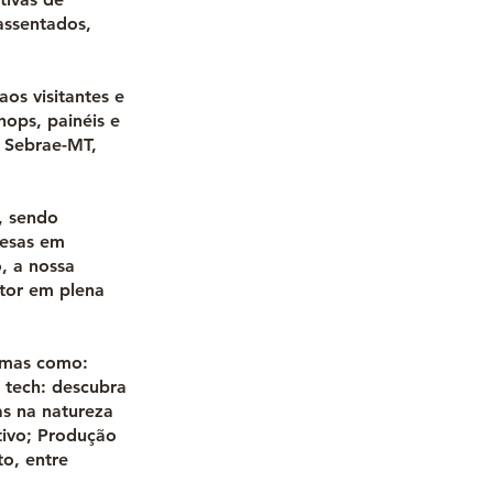
assentados,
os visitantes e
hops, painéis e
o Sebrae-MT,
, sendo
resas em
, a nossa
tor em plena
emas como:
 tech: descubra
as na natureza
tivo; Produção
o, entre