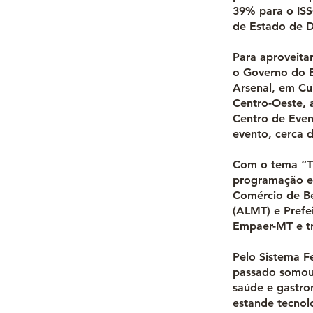
39% para o ISS
de Estado de D
Para aproveita
o Governo do E
Arsenal, em Cu
Centro-Oeste, 
Centro de Even
evento, cerca d
Com o tema “Tu
programação en
Comércio de Be
(ALMT) e Prefe
Empaer-MT e tr
Pelo Sistema F
passado somou 
saúde e gastron
estande tecnol