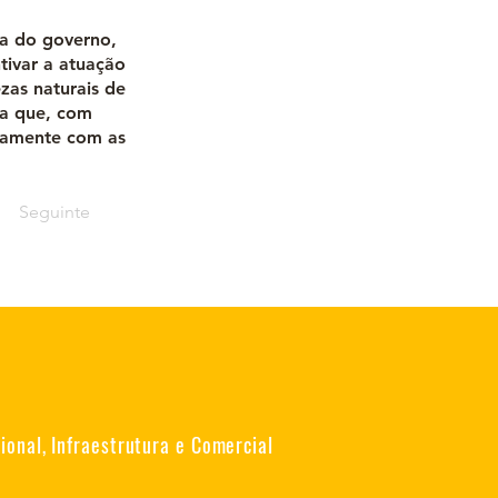
ia do governo,
tivar a atuação
zas naturais de
ra que, com
ntamente com as
Seguinte
onal, Infraestrutura e Comercial