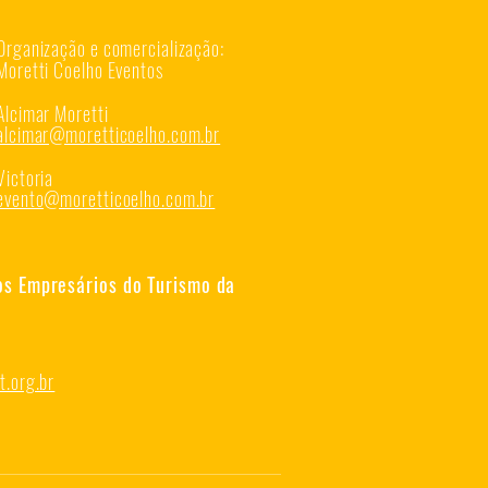
Organização e comercialização:
Moretti Coelho Eventos
Alcimar Moretti
alcimar@moretticoelho.com.br
Victoria
evento@moretticoelho.com.br
os Empresários do Turismo da
.org.br