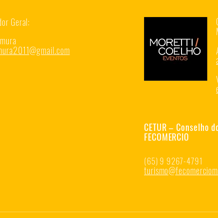
or Geral:
amura
amura2011@g
mail.com
CETUR – Conselho d
FECOMERCIO
(65) 9 9267-4791
turismo@fecomerciomt