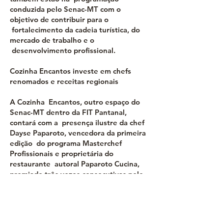
conduzida pelo Senac-MT com o
objetivo de contribuir para o
fortalecimento da cadeia turística, do
mercado de trabalho e o
desenvolvimento profissional.
Cozinha Encantos investe em chefs
renomados e receitas regionais
A Cozinha Encantos, outro espaço do
Senac-MT dentro da FIT Pantanal,
contará com a presença ilustre da chef
Dayse Paparoto, vencedora da primeira
edição do programa Masterchef
Profissionais e proprietária do
restaurante autoral Paparoto Cucina,
premiado três vezes consecutivas pelo
Guia Michelin, em 2024, 2025 e 2026.
A chef produzirá a releitura de uma
receita da cozinha clássica, com
elementos do bioma Cerrado.