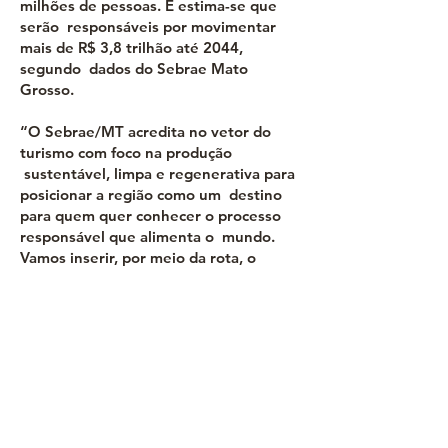
milhões de pessoas. E estima-se que
serão responsáveis por movimentar
mais de R$ 3,8 trilhão até 2044,
segundo dados do Sebrae Mato
Grosso.
“O Sebrae/MT acredita no vetor do
turismo com foco na produção
sustentável, limpa e regenerativa para
posicionar a região como um destino
para quem quer conhecer o processo
responsável que alimenta o mundo.
Vamos inserir, por meio da rota, o
turismo tecnológico, científico,
comunitário, rural que vai fortalecer a
economia”, destaca o diretor Técnico
do Sebrae/MT, André Schelini.
Sobre a FIT
A FIT Pantanal ocorre no Centro de
Eventos do Pantanal (CEP), entre os