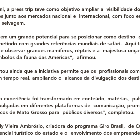
i, a press trip teve como objetivo ampliar a visibilidade do
s junto aos mercados nacional e internacional, com foco e
a selvagem.
em um grande potencial para se posicionar como destino 
etindo com grandes referências mundiais de safári. Aqui 
e observar grandes mamíferos, répteis e a majestosa onça
mbolos da fauna das Américas”, afirmou.
ltou ainda que a iniciativa permite que os profissionais co
m tempo real, ampliando o alcance da divulgação dos destin
a experiência foi transformado em conteúdo, matérias, pub
vulgadas em diferentes plataformas de comunicação, pro
ticos de Mato Grosso para públicos diversos”, completou.
lly Vieira Ambrósio, criadora do programa Giro Brasil, de Cu
tencial turístico do estado e o envolvimento dos empreende