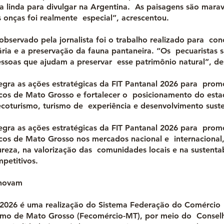
a linda para divulgar na Argentina. As paisagens são marav
 onças foi realmente especial”, acrescentou.
bservado pela jornalista foi o trabalho realizado para conc
ária e a preservação da fauna pantaneira. “Os pecuaristas 
essoas que ajudam a preservar esse patrimônio natural”, de
ntegra as ações estratégicas da FIT Pantanal 2026 para prom
sticos de Mato Grosso e fortalecer o posicionamento do es
ecoturismo, turismo de experiência e desenvolvimento suste
ntegra as ações estratégicas da FIT Pantanal 2026 para prom
sticos de Mato Grosso nos mercados nacional e internacional
ureza, na valorização das comunidades locais e na sustent
mpetitivos.
inovam
 2026 é uma realização do Sistema Federação do Comércio
ismo de Mato Grosso (Fecomércio-MT), por meio do Consel