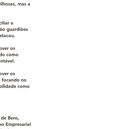
ilhosas, mas a
iliar a
são guardiões
stacou.
over os
tado como
ntável.
over os
, focando no
abilidade como
 de Bens,
ho Empresarial