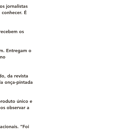
s jornalistas
 conhecer. É
 recebem os
em. Entregam o
 no
o, da revista
da onça-pintada
produto único e
os observar a
acionais. “Foi