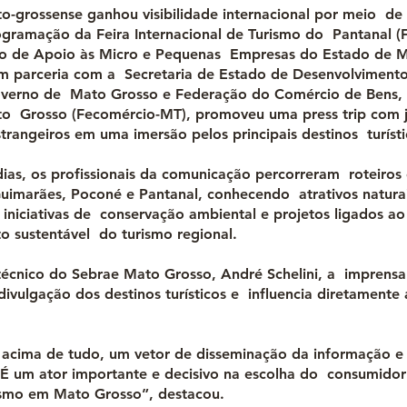
o-grossense ganhou visibilidade internacional por meio d
ogramação da Feira Internacional de Turismo do Pantanal (F
ço de Apoio às Micro e Pequenas Empresas do Estado de 
m parceria com a Secretaria de Estado de Desenvolvimen
verno de Mato Grosso e Federação do Comércio de Bens, 
o Grosso (Fecomércio-MT), promoveu uma press trip com jo
strangeiros em uma imersão pelos principais destinos turíst
dias, os profissionais da comunicação percorreram roteiro
imarães, Poconé e Pantanal, conhecendo atrativos naturai
 iniciativas de conservação ambiental e projetos ligados ao
o sustentável do turismo regional.
 técnico do Sebrae Mato Grosso, André Schelini, a imprensa
divulgação dos destinos turísticos e influencia diretamente
 acima de tudo, um vetor de disseminação da informação 
É um ator importante e decisivo na escolha do consumidor
rismo em Mato Grosso”, destacou.