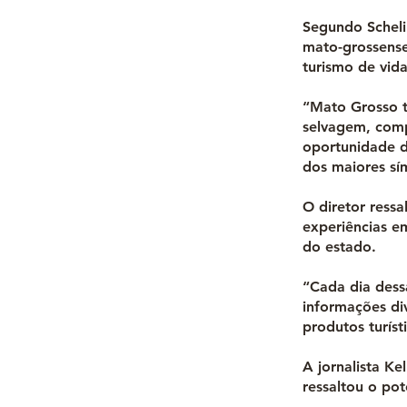
Segundo Schelin
mato-grossense
turismo de vid
“Mato Grosso t
selvagem, comp
oportunidade d
dos maiores sí
O diretor ressa
experiências e
do estado.
“Cada dia dess
informações di
produtos turís
A jornalista Ke
ressaltou o po