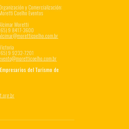
Organización y Comercialización:
Moretti Coelho Eventos
Alcimar Moretti
(65) 9 8417-3600
alcimar@moretticoelho.com.br
Victoria
(65) 9 9232-7201
evento@moretticoelho.com.br
Empresarios del Turismo de
.org.br