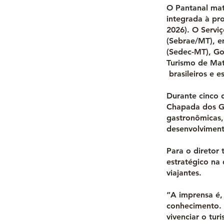
O Pantanal mat
integrada à pr
2026). O Servi
(Sebrae/MT), e
(Sedec-MT), Go
Turismo de Mat
brasileiros e e
Durante cinco 
Chapada dos Gu
gastronômicas,
desenvolviment
Para o diretor
estratégico na 
viajantes.
“A imprensa é,
conhecimento. 
vivenciar o tu