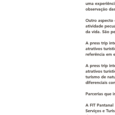
uma experiênci
observação das
Outro aspecto o
atividade pecu
da vida. São p
A press trip i
atrativos turí
referência em 
A press trip i
atrativos turí
turismo de nat
diferenciais co
Parcerias que 
A FIT Pantanal
Serviços e Tur