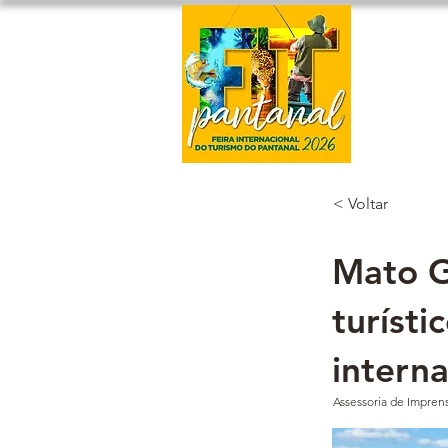
Home
< Voltar
Mato G
turísti
interna
Assessoria de Impre