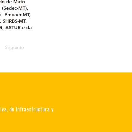
ado de Mato
 (Sedec-MT).
 da Empaer-MT,
T, SHRBS-MT,
R, ASTUR e da
Seguinte
va, de Infraestructura y