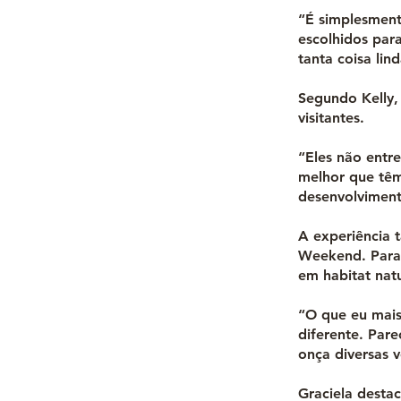
“É simplesmente
escolhidos par
tanta coisa li
Segundo Kelly,
visitantes.
“Eles não entr
melhor que têm
desenvolviment
A experiência 
Weekend. Para 
em habitat natu
“O que eu mais
diferente. Par
onça diversas v
Graciela destac