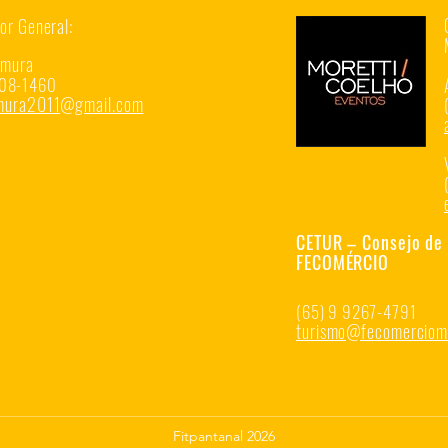
or General:
amura
08-1
4
60
amura2011@g
mail.com
CETUR – Consejo de 
FECOMÉRCIO
(65) 9 9267-4791
turismo@fecomerciomt
Fitpantanal 2026