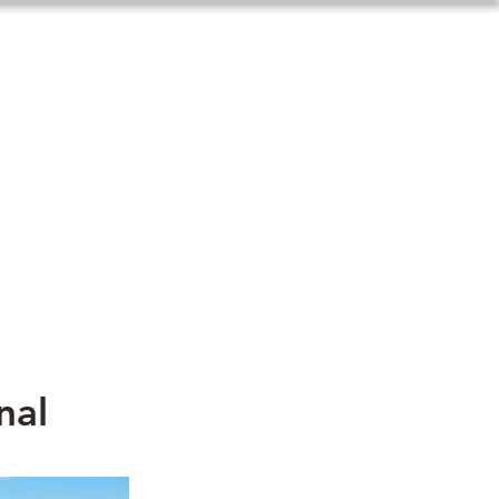
miento
Mais
nal