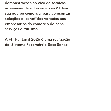
demonstrações ao vivo de técnicas
artesanais. Já a Fecomércio-MT levou
sua equipe comercial para apresentar
soluções e benefícios voltados aos
empresários do comércio de bens,
serviços e turismo.
A FIT Pantanal 2026 é uma realização
do Sistema Fecomércio-Sesc-Senac-
MT, por meio do Conselho Empresarial
de Turismo e Hospitalidade (Cetur), e
do Governo do Estado, por meio da
Secretaria de Estado de
Desenvolvimento Econômico (Sedec-
MT). Tem parceria da Seaf-MT e da
Empaer, do Invest MT e do Sebrae-MT.
E apoio dos sindicatos e entidades do
trade turístico.
Anterior
Seguinte