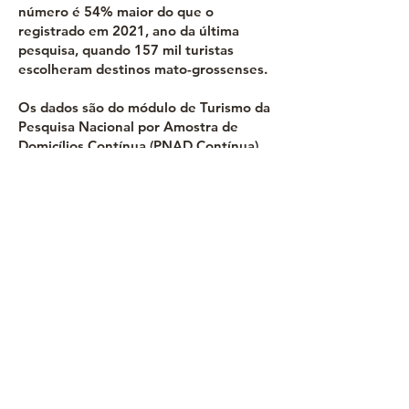
número é 54% maior do que o
registrado em 2021, ano da última
pesquisa, quando 157 mil turistas
escolheram destinos mato-grossenses.
Os dados são do módulo de Turismo da
Pesquisa Nacional por Amostra de
Domicílios Contínua (PNAD Contínua),
realizada pelo Instituto Brasileiro de
Geografia e Estatística (IBGE), em
parceria com o Ministério do Turismo.
Mato Grosso também é um dos
principais mercados emissor de turistas
para as regiões Sul e Nordeste através
de vários destinos turísticos. Entre
2002 e 2021, a renda per capita do
estado aumentou de R$ 7,3 mil para R$
65,4 mil. O rendimento médio real
aumentou 14,7% entre o terceiro
trimestre de 2021 e o mesmo período