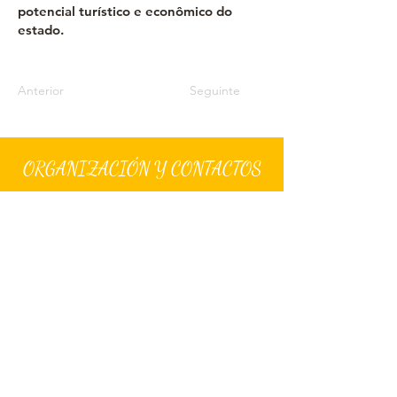
potencial turístico e econômico do
estado.
Anterior
Seguinte
ORGANIZACIÓN Y CONTACTOS
Coordinación Técnica y Científica
Coordinador General:
Jaime Okamura
(65) 9 9608-1
4
60
jaimeokamura2011@g
mail.com
Oficina de Prensa
imprensa@fecomerciomt.org.br
Coordinación Operativa, de