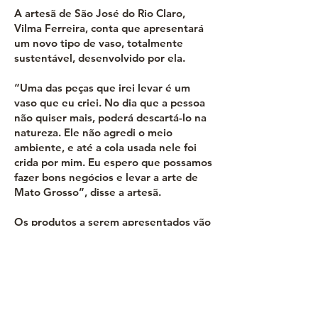
A artesã de São José do Rio Claro,
Vilma Ferreira, conta que apresentará
um novo tipo de vaso, totalmente
sustentável, desenvolvido por ela.
“Uma das peças que irei levar é um
vaso que eu criei. No dia que a pessoa
não quiser mais, poderá descartá-lo na
natureza. Ele não agredi o meio
ambiente, e até a cola usada nele foi
crida por mim. Eu espero que possamos
fazer bons negócios e levar a arte de
Mato Grosso”, disse a artesã.
Os produtos a serem apresentados vão
de utilitários a itens decorativos e
estarão expostos em um dos espaços
da FIT Pantanal 2024.
Anterior
Seguinte