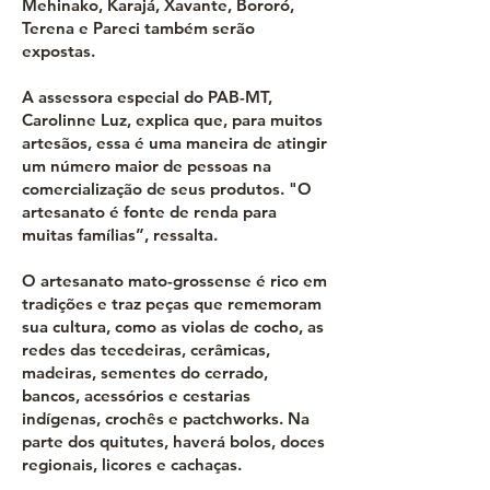
Mehinako, Karajá, Xavante, Bororó,
Terena e Pareci também serão
expostas.
A assessora especial do PAB-MT,
Carolinne Luz, explica que, para muitos
artesãos, essa é uma maneira de atingir
um número maior de pessoas na
comercialização de seus produtos. "O
artesanato é fonte de renda para
muitas famílias”, ressalta.
O artesanato mato-grossense é rico em
tradições e traz peças que rememoram
sua cultura, como as violas de cocho, as
redes das tecedeiras, cerâmicas,
madeiras, sementes do cerrado,
bancos, acessórios e cestarias
indígenas, crochês e pactchworks. Na
parte dos quitutes, haverá bolos, doces
regionais, licores e cachaças.