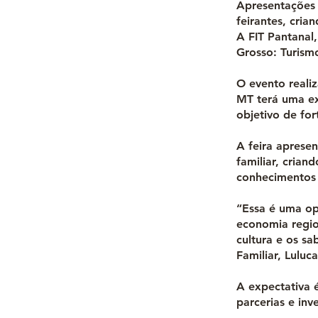
Apresentações 
feirantes, cria
A FIT Pantanal
Grosso: Turism
O evento reali
MT terá uma ex
objetivo de for
A feira apresen
familiar, cria
conhecimentos 
“Essa é uma op
economia regio
cultura e os sa
Familiar, Luluc
A expectativa é
parcerias e inv