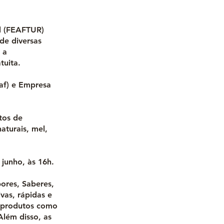
al (FEAFTUR)
 de diversas
 a
atuita.
eaf) e Empresa
tos de
aturais, mel,
 junho, às 16h.
ores, Saberes,
vas, rápidas e
e produtos como
Além disso, as