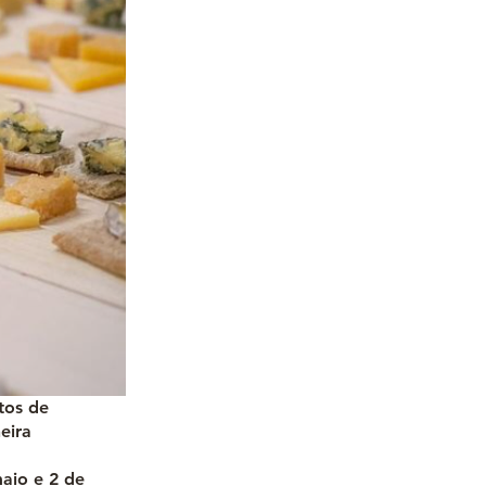
tos de
eira
maio e 2 de