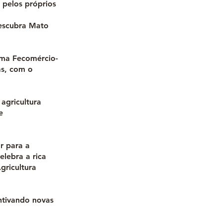
 pelos próprios
Descubra Mato
ema Fecomércio-
as, com o
 agricultura
e
r para a
lebra a rica
gricultura
entivando novas