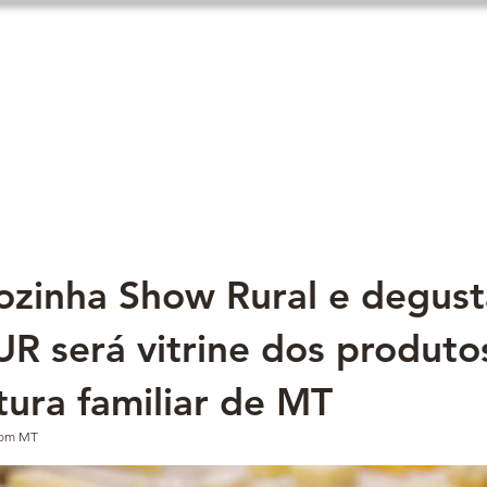
Expo fit
New Link
Noticias
Aloja
zinha Show Rural e degust
R será vitrine dos produto
tura familiar de MT
ecom MT