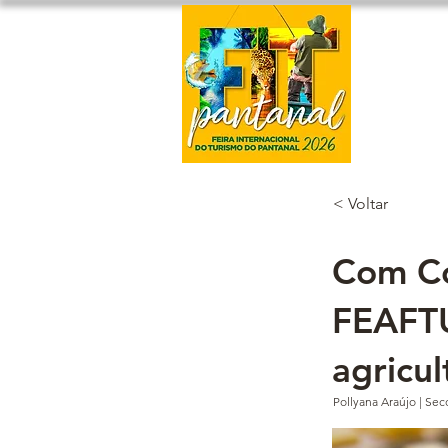
Home
< Voltar
Com Co
FEAFTU
agricul
Pollyana Araújo | S