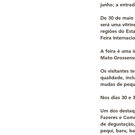
junho; a entrad
De 30 de maio a
será uma vitrin
regiões do Est
Feira Internaci
A feira é uma i
Mato-Grossense
Os visitantes 
qualidade, incl
mudas de pequi,
Nos dias 30 e 3
Um dos destaqu
Fazeres e Come
de degustação,
pequi, baru, ba