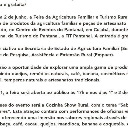
a é gratuita/
 2 de junho, a Feira da Agricultura Familiar e Turismo Rur
e de produtos da agricultura familiar e peças de artesanato
ado, no Centro de Eventos do Pantanal, em Cuiabá, durante
onal de Turismo do Pantanal, a FIT Pantanal. A entrada é gr
niciativa da Secretaria de Estado de Agricultura Familiar (S
 de Pesquisa, Assistência e Extensão Rural (Empaer).
terão a oportunidade de explorar uma ampla gama de produ
uindo queijos, remédios naturais, café, banana, cosméticos n
 temperos naturais e artesanatos tradicionais.
1, a feira será aberta ao público às 17h e nos dias 1º e 2 de
es do evento será a Cozinha Show Rural, com o tema “Sab
res”. Esta atração contará com performances de oficinas vi
 oferecendo uma imersão nos sabores regionais através d
baçu, café, cacau, queijos, mandioca, banana e coquetéis. 