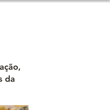
miento
Mais
ação,
s da