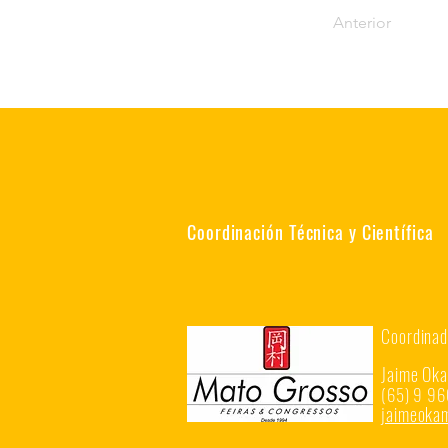
Anterior
Coordinación Técnica y Científica
Coordinad
Jaime Ok
(65) 9 96
jaimeok