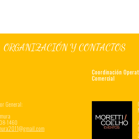
ORGANIZACIÓN Y CONTACTOS
Coordinación Operati
Comercial
or General:
amura
08-1
4
60
amura2011@g
mail.com