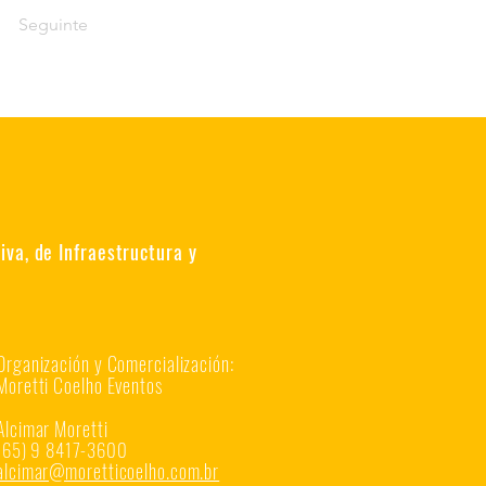
Seguinte
va, de Infraestructura y
Organización y Comercialización:
Moretti Coelho Eventos
Alcimar Moretti
(65) 9 8417-3600
alcimar@moretticoelho.com.br